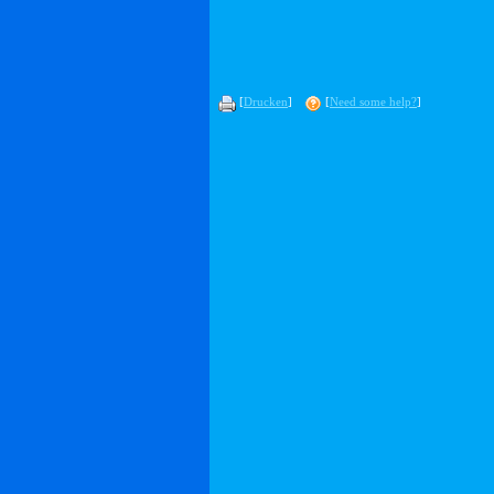
[
Drucken
]
[
Need some help?
]