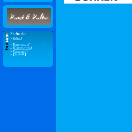
Navigation
» [
Misc
]
» [
Impressum
]
» [
Datenschutz
]
» [
Werbung
]
» [
Statistik
]