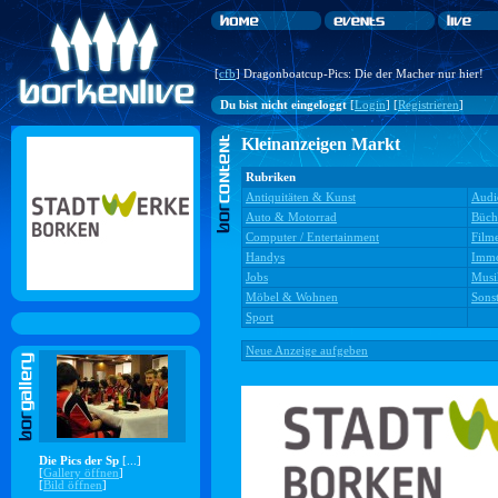
[
cfb
] Dragonboatcup-Pics: Die der Macher nur hier!
Du bist nicht eingeloggt
[
Login
] [
Registrieren
]
Kleinanzeigen Markt
Rubriken
Antiquitäten & Kunst
Audi
Auto & Motorrad
Büch
Computer / Entertainment
Film
Handys
Immo
Jobs
Musi
Möbel & Wohnen
Sonst
Sport
Neue Anzeige aufgeben
Die Pics der Sp
[...]
[
Gallery öffnen
]
[
Bild öffnen
]