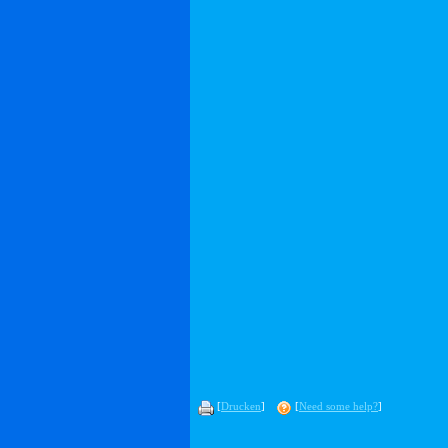
[
Drucken
]
[
Need some help?
]