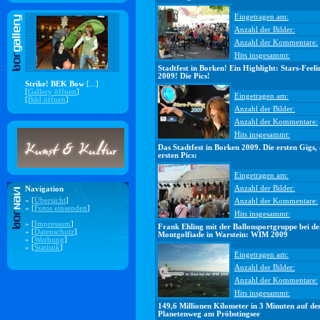
Eingetragen am:
Anzahl der Bilder:
Anzahl der Kommentare:
Hits insgesammt:
Stadtfest in Borken! Ein Highlight: Stars-Feeli
2009! Die Pics!
Strike! BEK Bow
[...]
[
Gallery öffnen
]
Eingetragen am:
[
Bild öffnen
]
Anzahl der Bilder:
Anzahl der Kommentare:
Hits insgesammt:
Das Stadtfest in Borken 2009. Die ersten Gigs, 
ersten Pics:
Eingetragen am:
Anzahl der Bilder:
Navigation
» [
Übersicht
]
Anzahl der Kommentare:
» [
Fotos einsenden
]
Hits insgesammt:
» [
Impressum
]
Frank Ehling mit der Ballonsportgruppe bei de
» [
Datenschutz
]
Montgolfiade in Warstein: WIM 2009
» [
Werbung
]
» [
Statistik
]
Eingetragen am:
Anzahl der Bilder:
Anzahl der Kommentare:
Hits insgesammt:
149,6 Millionen Kilometer in 3 Minuten auf d
Planetenweg am Pröbstingsee