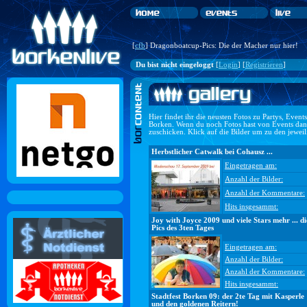
[
cfb
] Dragonboatcup-Pics: Die der Macher nur hier!
Du bist nicht eingeloggt
[
Login
] [
Registrieren
]
Hier findet ihr die neusten Fotos zu Partys, Even
Borken. Wenn du noch Fotos hast von Events dan
zuschicken. Klick auf die Bilder um zu den jewei
Herbstlicher Catwalk bei Cohausz ...
Eingetragen am:
Anzahl der Bilder:
Anzahl der Kommentare:
Hits insgesammt:
Joy with Joyce 2009 und viele Stars mehr ... di
Pics des 3ten Tages
Eingetragen am:
Anzahl der Bilder:
Anzahl der Kommentare:
Hits insgesammt:
Stadtfest Borken 09: der 2te Tag mit Kasperle
und den goldenen Reitern!