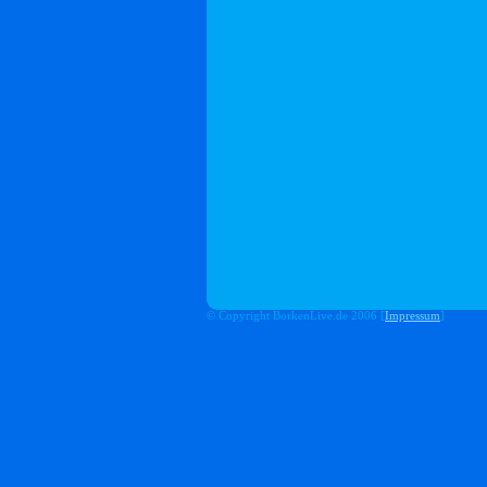
© Copyright BorkenLive.de 2006 [
Impressum
]