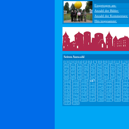
Eingetragen am:
Anzahl der Bilder:
Anzahl der Kommentare:
Hits insgesammt:
Seiten Auswahl
[
1
] [
2
] [
3
] [
4
] [
5
] [
6
] [
7
] [
8
] [
9
] [
10
] [
11
] [
12
] [
[
20
] [
21
] [
22
] [
23
] [
24
] [
25
] [
26
] [
27
] [
28
] [
29
]
[
37
] [
38
] [
39
] [
40
] [
41
] [
42
] [
43
] [
44
] [
45
] [
46
]
[
54
] [
55
] [
56
] [
57
] [
58
] [
59
] [
60
] [
61
] [
62
] [
63
]
[
71
] [
72
] [
73
] [
74
] [
75
] [
76
] [
77
] [
78
] [
79
] [
80
]
[
88
] [
89
] [
90
] [
91
] [
92
] [
93
] [
94
] [
95
] [
96
] [
97
]
[
104
] [
105
] [
106
] [
107
] [
108
] [
109
] [
110
] [
111
[
117
] [
118
] [
119
] [
120
] [
121
] [
122
] [
123
] [
124
[
130
] [
131
] [
132
] [
133
] [
134
] [
135
] [
136
] [
137
[
143
] [
144
] [
145
] [
146
] [
147
] [
148
] [
149
] [
150
[
156
] [
157
] [
158
] [
159
] [
160
] [
161
] [
162
] [
163
[
169
] [
170
] [
171
] [
172
] [
173
] [
174
] [
175
] [
176
[
182
] [
183
] [
184
] [
185
] [
186
] [
187
] [
188
] [
189
[
195
] [
196
]