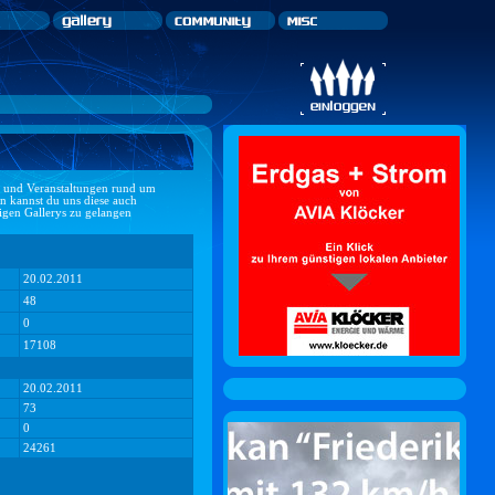
ts und Veranstaltungen rund um
n kannst du uns diese auch
ligen Gallerys zu gelangen
20.02.2011
48
0
17108
20.02.2011
73
0
24261