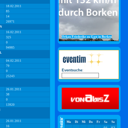
18.02.2011
85
14
26971
EN
16.02.2011
Orkan Friederike zu Gast in Borken
325
0
94985
d.
04.02.2011
79
Eventsuche
:
0
25243
26.01.2011
38
0
13920
d
26.01.2011
Mo
Di
Mi
Do
Fr
Sa
So
16
01
02