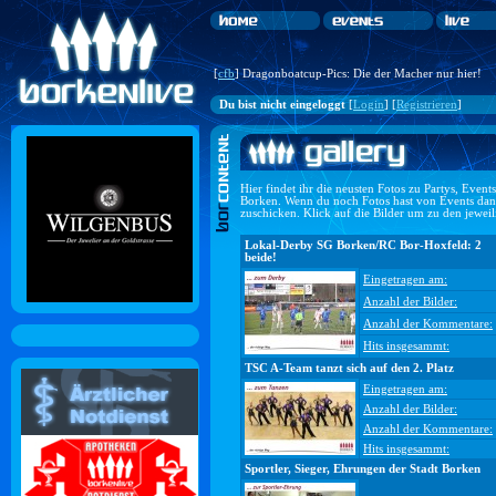
[
cfb
] Dragonboatcup-Pics: Die der Macher nur hier!
Du bist nicht eingeloggt
[
Login
] [
Registrieren
]
Hier findet ihr die neusten Fotos zu Partys, Even
Borken. Wenn du noch Fotos hast von Events dan
zuschicken. Klick auf die Bilder um zu den jewei
Lokal-Derby SG Borken/RC Bor-Hoxfeld: 2
beide!
Eingetragen am:
Anzahl der Bilder:
Anzahl der Kommentare:
Hits insgesammt:
TSC A-Team tanzt sich auf den 2. Platz
Eingetragen am:
Anzahl der Bilder:
Anzahl der Kommentare:
Hits insgesammt:
Sportler, Sieger, Ehrungen der Stadt Borken