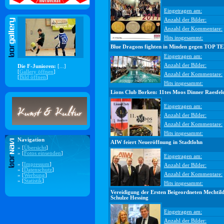
Eingetragen am:
Anzahl der Bilder:
Anzahl der Kommentare:
Hits insgesammt:
Blue Dragons fighten in Minden gegen TOP T
Eingetragen am:
Anzahl der Bilder:
Die F-Junioren:
[...]
[
Gallery öffnen
]
Anzahl der Kommentare:
[
Bild öffnen
]
Hits insgesammt:
Lions Club Borken: 11tes Moos Dinner Raesfel
Eingetragen am:
Anzahl der Bilder:
Anzahl der Kommentare:
Hits insgesammt:
Navigation
AIW feiert Neueröffnung in Stadtlohn
» [
Übersicht
]
» [
Fotos einsenden
]
Eingetragen am:
» [
Impressum
]
Anzahl der Bilder:
» [
Datenschutz
]
Anzahl der Kommentare:
» [
Werbung
]
» [
Statistik
]
Hits insgesammt:
Vereidigung der Ersten Beigeordneten Mechtil
Schulze Hessing
Eingetragen am:
Anzahl der Bilder: