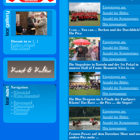
Eingetragen am:
Anzahl der Bilder:
Anzahl der Kommentare:
Hits insgesammt:
I can ... You can ... Borken und der Durchblick
Die Pics:
Hiermit ist es
[...]
Eingetragen am:
[
Gallery öffnen
]
Anzahl der Bilder:
[
Bild öffnen
]
Anzahl der Kommentare:
Hits insgesammt:
Die Siegesfeier in Datteln und der 1te Pokal in
unserer Hall of Fame: Brasserie Vive-la-vie
Eingetragen am:
Anzahl der Bilder:
Navigation
Anzahl der Kommentare:
» [
Übersicht
]
Hits insgesammt:
» [
Fotos einsenden
]
Die Blue Dragons im A-Finale der FunSport-
» [
Impressum
]
Klasse! Das Race ... die Pics .... die Sieger!
» [
Datenschutz
]
» [
Werbung
]
Eingetragen am:
» [
Statistik
]
Anzahl der Bilder:
Anzahl der Kommentare:
Hits insgesammt:
Frauen-Power auf dem Dattelner Meer und no
andere Pics mehr ...