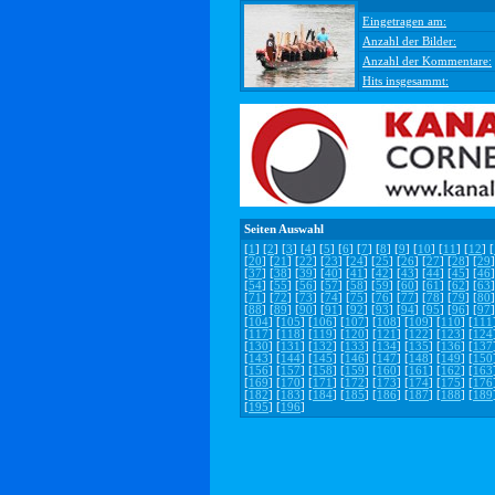
Eingetragen am:
Anzahl der Bilder:
Anzahl der Kommentare:
Hits insgesammt:
Seiten Auswahl
[
1
] [
2
] [
3
] [
4
] [
5
] [
6
] [
7
] [
8
] [
9
] [
10
] [
11
] [
12
] [
[
20
] [
21
] [
22
] [
23
] [
24
] [
25
] [
26
] [
27
] [
28
] [
29
]
[
37
] [
38
] [
39
] [
40
] [
41
] [
42
] [
43
] [
44
] [
45
] [
46
]
[
54
] [
55
] [
56
] [
57
] [
58
] [
59
] [
60
] [
61
] [
62
] [
63
]
[
71
] [
72
] [
73
] [
74
] [
75
] [
76
] [
77
] [
78
] [
79
] [
80
]
[
88
] [
89
] [
90
] [
91
] [
92
] [
93
] [
94
] [
95
] [
96
] [
97
]
[
104
] [
105
] [
106
] [
107
] [
108
] [
109
] [
110
] [
111
[
117
] [
118
] [
119
] [
120
] [
121
] [
122
] [
123
] [
124
[
130
] [
131
] [
132
] [
133
] [
134
] [
135
] [
136
] [
137
[
143
] [
144
] [
145
] [
146
] [
147
] [
148
] [
149
] [
150
[
156
] [
157
] [
158
] [
159
] [
160
] [
161
] [
162
] [
163
[
169
] [
170
] [
171
] [
172
] [
173
] [
174
] [
175
] [
176
[
182
] [
183
] [
184
] [
185
] [
186
] [
187
] [
188
] [
189
[
195
] [
196
]