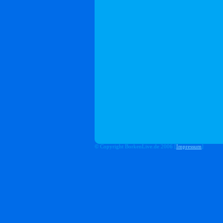
© Copyright BorkenLive.de 2006 [
Impressum
]