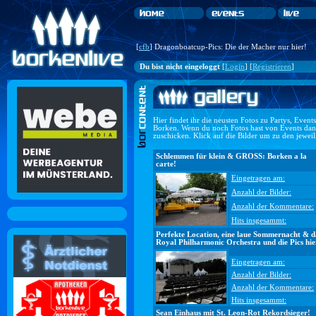
[
cfb
] Dragonboatcup-Pics: Die der Macher nur hier!
Du bist nicht eingeloggt
[
Login
] [
Registrieren
]
Hier findet ihr die neusten Fotos zu Partys, Even
Borken. Wenn du noch Fotos hast von Events dan
zuschicken. Klick auf die Bilder um zu den jewei
Schlemmen für klein & GROSS: Borken a la
carte!
Eingetragen am:
Anzahl der Bilder:
Anzahl der Kommentare:
Hits insgesammt:
Perfekte Location, eine laue Sommernacht & d
Royal Philharmonic Orchestra und die Pics hie
Eingetragen am:
Anzahl der Bilder:
Anzahl der Kommentare:
Hits insgesammt:
Sean Einhaus mit St. Leon-Rot Rekordsieger!