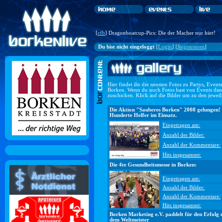
[
cfb
] Dragonboatcup-Pics: Die der Macher nur hier!
Du bist nicht eingeloggt
[
Login
] [
Registrieren
]
Hier findet ihr die neusten Fotos zu Partys, Even
Borken. Wenn du noch Fotos hast von Events dan
zuschicken. Klick auf die Bilder um zu den jewei
Die Aktion "Sauberes Borken" 2008 gelungen!
Hunderte Helfer im Einsatz.
Eingetragen am:
Anzahl der Bilder:
Anzahl der Kommentare:
Hits insgesammt:
Die 4te Gesundheitsmesse in Borken:
Eingetragen am:
Anzahl der Bilder:
Anzahl der Kommentare:
Hits insgesammt:
Borken Marketing e.V. paddelt für den Erfolg 
dem Weltmeister