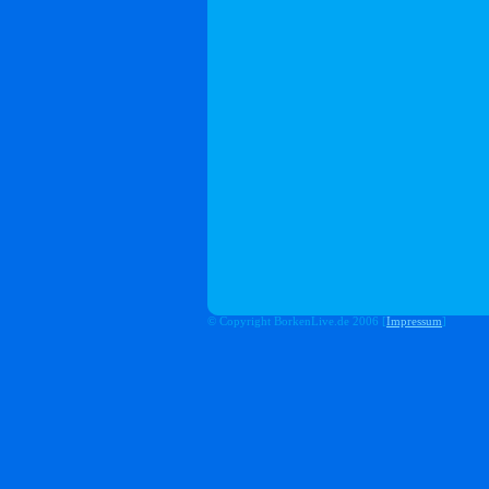
© Copyright BorkenLive.de 2006 [
Impressum
]