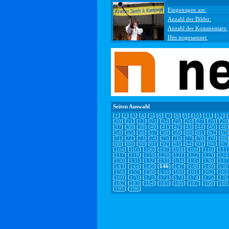
Eingetragen am:
Anzahl der Bilder:
Anzahl der Kommentare:
Hits insgesammt:
Seiten Auswahl
[
1
] [
2
] [
3
] [
4
] [
5
] [
6
] [
7
] [
8
] [
9
] [
10
] [
11
] [
12
] [
[
20
] [
21
] [
22
] [
23
] [
24
] [
25
] [
26
] [
27
] [
28
] [
29
]
[
37
] [
38
] [
39
] [
40
] [
41
] [
42
] [
43
] [
44
] [
45
] [
46
]
[
54
] [
55
] [
56
] [
57
] [
58
] [
59
] [
60
] [
61
] [
62
] [
63
]
[
71
] [
72
] [
73
] [
74
] [
75
] [
76
] [
77
] [
78
] [
79
] [
80
]
[
88
] [
89
] [
90
] [
91
] [
92
] [
93
] [
94
] [
95
] [
96
] [
97
]
[
104
] [
105
] [
106
] [
107
] [
108
] [
109
] [
110
] [
111
[
117
] [
118
] [
119
] [
120
] [
121
] [
122
] [
123
] [
124
[
130
] [
131
] [
132
] [
133
] [
134
] [
135
] [
136
] [
137
[
143
] [
144
] [
145
] [
146
] [
147
] [
148
] [
149
] [
150
[
156
] [
157
] [
158
] [
159
] [
160
] [
161
] [
162
] [
163
[
169
] [
170
] [
171
] [
172
] [
173
] [
174
] [
175
] [
176
[
182
] [
183
] [
184
] [
185
] [
186
] [
187
] [
188
] [
189
[
195
] [
196
]