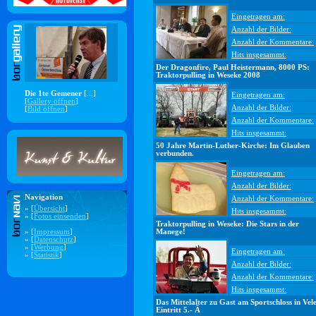
Eingetragen am:
Anzahl der Bilder:
Anzahl der Kommentare:
Hits insgesammt:
Der Dragonfire, Paul Heistermann, 8000 PS:
Traktorpulling in Weseke 2008
Die 1te Gemener
[...]
Eingetragen am:
[
Gallery öffnen
]
Anzahl der Bilder:
[
Bild öffnen
]
Anzahl der Kommentare:
Hits insgesammt:
50 Jahre Martin-Luther-Kirche: Im Glauben
verbunden.
Eingetragen am:
Anzahl der Bilder:
Navigation
Anzahl der Kommentare:
» [
Übersicht
]
Hits insgesammt:
» [
Fotos einsenden
]
Traktorpulling in Weseke: Die Stars in der
» [
Impressum
]
Manege!
» [
Datenschutz
]
» [
Werbung
]
Eingetragen am:
» [
Statistik
]
Anzahl der Bilder:
Anzahl der Kommentare:
Hits insgesammt:
Das Mittelalter zu Gast am Sportschloss in Vel
Eintritt 5.- Ä