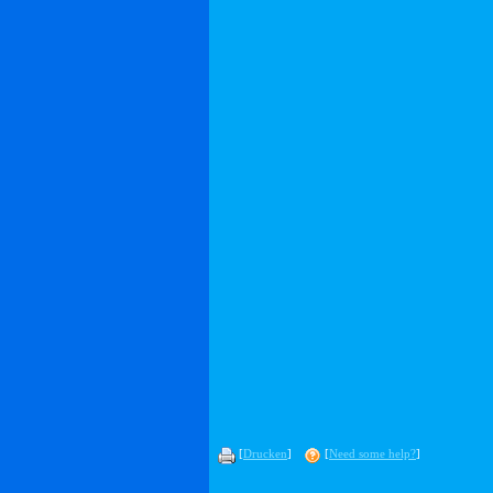
[
Drucken
]
[
Need some help?
]