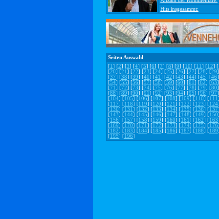
Anzahl der Kommentare:
Hits insgesammt:
Seiten Auswahl
[
1
] [
2
] [
3
] [
4
] [
5
] [
6
] [
7
] [
8
] [
9
] [
10
] [
11
] [
12
] [
[
20
] [
21
] [
22
] [
23
] [
24
] [
25
] [
26
] [
27
] [
28
] [
29
]
[
37
] [
38
] [
39
] [
40
] [
41
] [
42
] [
43
] [
44
] [
45
] [
46
]
[
54
] [
55
] [
56
] [
57
] [
58
] [
59
] [
60
] [
61
] [
62
] [
63
]
[
71
] [
72
] [
73
] [
74
] [
75
] [
76
] [
77
] [
78
] [
79
] [
80
]
[
88
] [
89
] [
90
] [
91
] [
92
] [
93
] [
94
] [
95
] [
96
] [
97
]
[
104
] [
105
] [
106
] [
107
] [
108
] [
109
] [
110
] [
111
[
117
] [
118
] [
119
] [
120
] [
121
] [
122
] [
123
] [
124
[
130
] [
131
] [
132
] [
133
] [
134
] [
135
] [
136
] [
137
[
143
] [
144
] [
145
] [
146
] [
147
] [
148
] [
149
] [
150
[
156
] [
157
] [
158
] [
159
] [
160
] [
161
] [
162
] [
163
[
169
] [
170
] [
171
] [
172
] [
173
] [
174
] [
175
] [
176
[
182
] [
183
] [
184
] [
185
] [
186
] [
187
] [
188
] [
189
[
195
] [
196
]