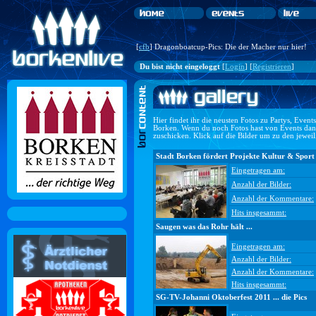
[
cfb
] Dragonboatcup-Pics: Die der Macher nur hier!
Du bist nicht eingeloggt
[
Login
] [
Registrieren
]
Hier findet ihr die neusten Fotos zu Partys, Even
Borken. Wenn du noch Fotos hast von Events dan
zuschicken. Klick auf die Bilder um zu den jewei
Stadt Borken fördert Projekte Kultur & Sport
Eingetragen am:
Anzahl der Bilder:
Anzahl der Kommentare:
Hits insgesammt:
Saugen was das Rohr hält ...
Eingetragen am:
Anzahl der Bilder:
Anzahl der Kommentare:
Hits insgesammt:
SG-TV-Johanni Oktoberfest 2011 ... die Pics