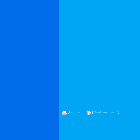
[
Drucken
]
[
Need some help?
]