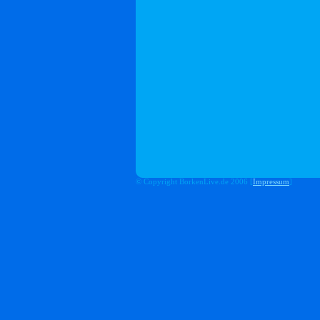
© Copyright BorkenLive.de 2006 [
Impressum
]