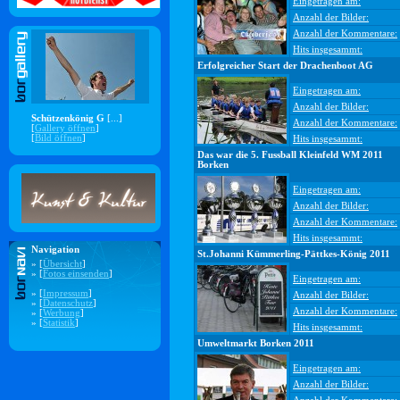
Eingetragen am:
Anzahl der Bilder:
Anzahl der Kommentare:
Hits insgesammt:
Erfolgreicher Start der Drachenboot AG
Eingetragen am:
Anzahl der Bilder:
Schützenkönig G
[...]
Anzahl der Kommentare:
[
Gallery öffnen
]
[
Bild öffnen
]
Hits insgesammt:
Das war die 5. Fussball Kleinfeld WM 2011
Borken
Eingetragen am:
Anzahl der Bilder:
Anzahl der Kommentare:
Hits insgesammt:
Navigation
St.Johanni Kümmerling-Pättkes-König 2011
» [
Übersicht
]
» [
Fotos einsenden
]
Eingetragen am:
» [
Impressum
]
Anzahl der Bilder:
» [
Datenschutz
]
Anzahl der Kommentare:
» [
Werbung
]
» [
Statistik
]
Hits insgesammt:
Umweltmarkt Borken 2011
Eingetragen am:
Anzahl der Bilder: