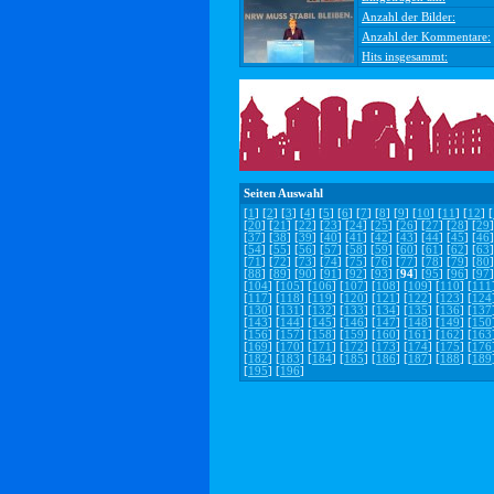
Anzahl der Bilder:
Anzahl der Kommentare:
Hits insgesammt:
Seiten Auswahl
[
1
] [
2
] [
3
] [
4
] [
5
] [
6
] [
7
] [
8
] [
9
] [
10
] [
11
] [
12
] [
[
20
] [
21
] [
22
] [
23
] [
24
] [
25
] [
26
] [
27
] [
28
] [
29
]
[
37
] [
38
] [
39
] [
40
] [
41
] [
42
] [
43
] [
44
] [
45
] [
46
]
[
54
] [
55
] [
56
] [
57
] [
58
] [
59
] [
60
] [
61
] [
62
] [
63
]
[
71
] [
72
] [
73
] [
74
] [
75
] [
76
] [
77
] [
78
] [
79
] [
80
]
[
88
] [
89
] [
90
] [
91
] [
92
] [
93
] [
94
] [
95
] [
96
] [
97
]
[
104
] [
105
] [
106
] [
107
] [
108
] [
109
] [
110
] [
111
[
117
] [
118
] [
119
] [
120
] [
121
] [
122
] [
123
] [
124
[
130
] [
131
] [
132
] [
133
] [
134
] [
135
] [
136
] [
137
[
143
] [
144
] [
145
] [
146
] [
147
] [
148
] [
149
] [
150
[
156
] [
157
] [
158
] [
159
] [
160
] [
161
] [
162
] [
163
[
169
] [
170
] [
171
] [
172
] [
173
] [
174
] [
175
] [
176
[
182
] [
183
] [
184
] [
185
] [
186
] [
187
] [
188
] [
189
[
195
] [
196
]