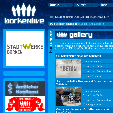
[
cfb
] Dragonboatcup-Pics: Die der Macher nur hier!
Du bist nicht eingeloggt
[
Login
] [
Registrieren
]
Hier findet ihr die neusten Fotos zu Partys, Even
Borken. Wenn du noch Fotos hast von Events dan
zuschicken. Klick auf die Bilder um zu den jewei
640 Kubikmeter Beton am Butenwall
Eingetragen am:
Anzahl der Bilder:
Anzahl der Kommentare:
Hits insgesammt:
Der 1te Bocholter Dragonboat Schülercup am 
Mai 2010
Eingetragen am:
Anzahl der Bilder:
Anzahl der Kommentare:
Hits insgesammt:
Was haben Blutsauger & Daffis gemeinsam?
TRAINING!