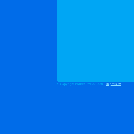
© Copyright BorkenLive.de 2006 [
Impressum
]