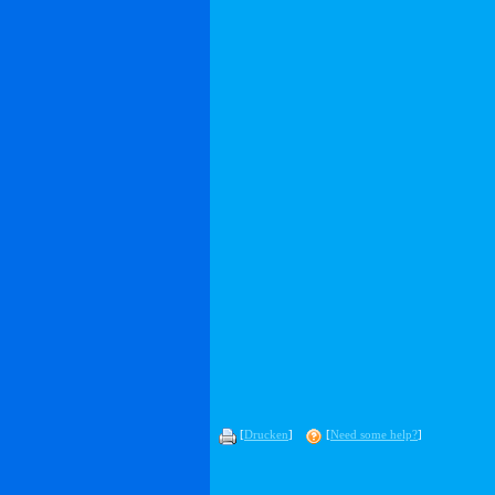
[
Drucken
]
[
Need some help?
]