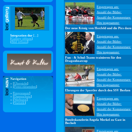
Eingetragen am:
Anzahl der Bilder:
Anzahl der Kommentare:
Hits insgesammt:
Der neue König von Hoxfeld und die Pics dazu
Integration dur
[...]
Eingetragen am:
[
Gallery öffnen
]
Anzahl der Bilder:
[
Bild öffnen
]
Anzahl der Kommentare:
Hits insgesammt:
Fun - & Schul-Teams trainieren für den
Dragonboatcup
Eingetragen am:
Anzahl der Bilder:
Navigation
Anzahl der Kommentare:
» [
Übersicht
]
Hits insgesammt:
» [
Fotos einsenden
]
Ehrungen der Sportler durch den SSV Borken
» [
Impressum
]
» [
Datenschutz
]
Eingetragen am:
» [
Werbung
]
» [
Statistik
]
Anzahl der Bilder:
Anzahl der Kommentare:
Hits insgesammt:
Bundeskanzlerin Angela Merkel zu Gast in
Bocholt
Eingetragen am: