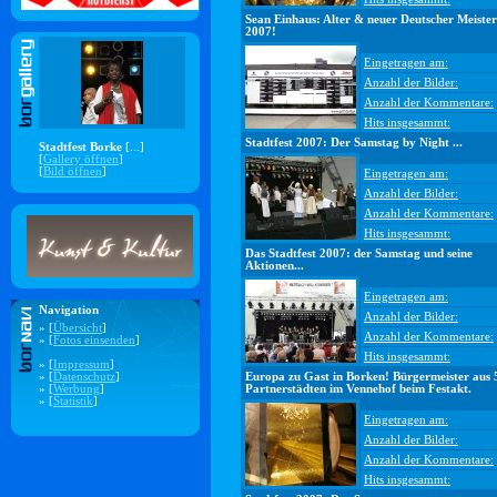
Sean Einhaus: Alter & neuer Deutscher Meister
2007!
Eingetragen am:
Anzahl der Bilder:
Anzahl der Kommentare:
Hits insgesammt:
Stadtfest 2007: Der Samstag by Night ...
Stadtfest Borke
[...]
[
Gallery öffnen
]
[
Bild öffnen
]
Eingetragen am:
Anzahl der Bilder:
Anzahl der Kommentare:
Hits insgesammt:
Das Stadtfest 2007: der Samstag und seine
Aktionen...
Eingetragen am:
Navigation
Anzahl der Bilder:
» [
Übersicht
]
Anzahl der Kommentare:
» [
Fotos einsenden
]
Hits insgesammt:
» [
Impressum
]
» [
Datenschutz
]
Europa zu Gast in Borken! Bürgermeister aus 
» [
Werbung
]
Partnerstädten im Vennehof beim Festakt.
» [
Statistik
]
Eingetragen am:
Anzahl der Bilder:
Anzahl der Kommentare:
Hits insgesammt: