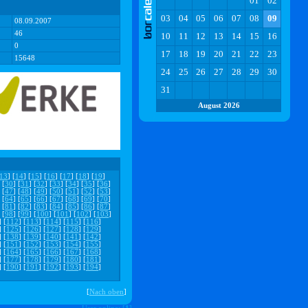
01
02
03
04
05
06
07
08
09
08.09.2007
46
10
11
12
13
14
15
16
0
17
18
19
20
21
22
23
15648
24
25
26
27
28
29
30
31
August 2026
13
] [
14
] [
15
] [
16
] [
17
] [
18
] [
19
]
 [
30
] [
31
] [
32
] [
33
] [
34
] [
35
] [
36
]
 [
47
] [
48
] [
49
] [
50
] [
51
] [
52
] [
53
]
 [
64
] [
65
] [
66
] [
67
] [
68
] [
69
] [
70
]
 [
81
] [
82
] [
83
] [
84
] [
85
] [
86
] [
87
]
 [
98
] [
99
] [
100
] [
101
] [
102
] [
103
]
] [
112
] [
113
] [
114
] [
115
] [
116
]
] [
125
] [
126
] [
127
] [
128
] [
129
]
] [
138
] [
139
] [
140
] [
141
] [
142
]
] [
151
] [
152
] [
153
] [
154
] [
155
]
] [
164
] [
165
] [
166
] [
167
] [
168
]
] [
177
] [
178
] [
179
] [
180
] [
181
]
] [
190
] [
191
] [
192
] [
193
] [
194
]
[
Nach oben
]