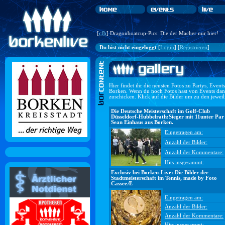
[
cfb
] Dragonboatcup-Pics: Die der Macher nur hier!
Du bist nicht eingeloggt
[
Login
] [
Registrieren
]
Hier findet ihr die neusten Fotos zu Partys, Even
Borken. Wenn du noch Fotos hast von Events dan
zuschicken. Klick auf die Bilder um zu den jewei
Die Deutsche Meisterschaft im Golf-Club
Düsseldorf-Hubbelrath:Sieger mit 11unter Par
Sean Einhaus aus Borken.
Eingetragen am:
Anzahl der Bilder:
Anzahl der Kommentare:
Hits insgesammt:
Exclusiv bei Borken-Live: Die Bilder der
Stadtmeisterschaft im Tennis, made by Foto
CasseeÆ
Eingetragen am:
Anzahl der Bilder:
Anzahl der Kommentare:
Hits insgesammt: