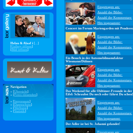
Eingetragen am:
Anzahl der Bilder:
Anzahl der Kommentare:
Hits insgesammt:
Concert im Forum Mariengarden mit Penderec
Eingetragen am:
Anzahl der Bilder:
Helau & Alaaf i
[...]
[
Gallery öffnen
]
Anzahl der Kommentare:
[
Bild öffnen
]
Hits insgesammt:
Ein Besuch in der Automobilmanufaktur
Wiesmann/Dülmen
Eingetragen am:
Anzahl der Bilder:
Anzahl der Kommentare:
Hits insgesammt:
Navigation
Das Weekend für alle Oldtimer-Freunde in der
» [
Übersicht
]
Eifel: Schraubst Du noch oder fährst Du schon
» [
Fotos einsenden
]
» [
Impressum
]
Eingetragen am:
» [
Datenschutz
]
» [
Werbung
]
Anzahl der Bilder:
» [
Statistik
]
Anzahl der Kommentare:
Hits insgesammt:
Der Adler ist bei St. Johanni gelandet!
Eingetragen am: