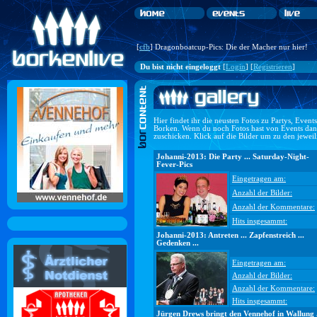
[
cfb
] Dragonboatcup-Pics: Die der Macher nur hier!
Du bist nicht eingeloggt
[
Login
] [
Registrieren
]
Hier findet ihr die neusten Fotos zu Partys, Even
Borken. Wenn du noch Fotos hast von Events dan
zuschicken. Klick auf die Bilder um zu den jewei
Johanni-2013: Die Party ... Saturday-Night-
Fever-Pics
Eingetragen am:
Anzahl der Bilder:
Anzahl der Kommentare:
Hits insgesammt:
Johanni-2013: Antreten ... Zapfenstreich ...
Gedenken ...
Eingetragen am:
Anzahl der Bilder:
Anzahl der Kommentare:
Hits insgesammt:
Jürgen Drews bringt den Vennehof in Wallung .