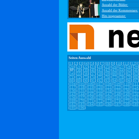
Anzahl der Bilder:
Anzahl der Kommentare:
Hits insgesammt:
Seiten Auswahl
[
1
] [
2
] [
3
] [
4
] [
5
] [
6
] [
7
] [
8
] [
9
] [
10
] [
11
] [
12
] [
[
20
] [
21
] [
22
] [
23
] [
24
] [
25
] [
26
] [
27
] [
28
] [
29
]
[
37
] [
38
] [
39
] [
40
] [
41
] [
42
] [
43
] [
44
] [
45
] [
46
]
[
54
] [
55
] [
56
] [
57
] [
58
] [
59
] [
60
] [
61
] [
62
] [
63
]
[
71
] [
72
] [
73
] [
74
] [
75
] [
76
] [
77
] [
78
] [
79
] [
80
]
[
88
] [
89
] [
90
] [
91
] [
92
] [
93
] [
94
] [
95
] [
96
] [
97
]
[
104
] [
105
] [
106
] [
107
] [
108
] [
109
] [
110
] [
111
[
117
] [
118
] [
119
] [
120
] [
121
] [
122
] [
123
] [
124
[
130
] [
131
] [
132
] [
133
] [
134
] [
135
] [
136
] [
137
[
143
] [
144
] [
145
] [
146
] [
147
] [
148
] [
149
] [
150
[
156
] [
157
] [
158
] [
159
] [
160
] [
161
] [
162
] [
163
[
169
] [
170
] [
171
] [
172
] [
173
] [
174
] [
175
] [
176
[
182
] [
183
] [
184
] [
185
] [
186
] [
187
] [
188
] [
189
[
195
] [
196
]