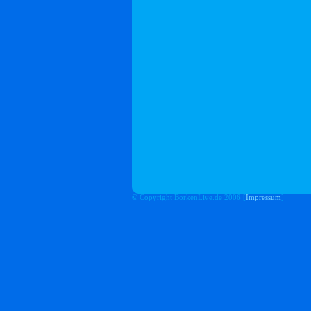
© Copyright BorkenLive.de 2006 [
Impressum
]