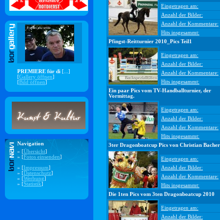
Eingetragen am:
Anzahl der Bilder:
Anzahl der Kommentare:
Hits insgesammt:
Pfingst-Reitturnier 2010_Pics Teil1
Eingetragen am:
Anzahl der Bilder:
PREMIERE für di
[...]
Anzahl der Kommentare:
[
Gallery öffnen
]
Hits insgesammt:
[
Bild öffnen
]
Ein paar Pics vom TV-Handballturnier, der
Vormittag.
Eingetragen am:
Anzahl der Bilder:
Anzahl der Kommentare:
Hits insgesammt:
Navigation
3ter Dragonboatcup Pics von Christian Bacher
» [
Übersicht
]
» [
Fotos einsenden
]
Eingetragen am:
» [
Impressum
]
Anzahl der Bilder:
» [
Datenschutz
]
Anzahl der Kommentare:
» [
Werbung
]
» [
Statistik
]
Hits insgesammt:
Die 1ten Pics vom 3ten Dragonboatcup 2010
Eingetragen am:
Anzahl der Bilder: