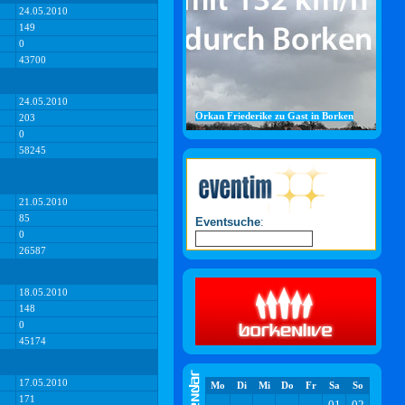
24.05.2010
149
0
43700
24.05.2010
Orkan Friederike zu Gast in Borken
203
0
58245
21.05.2010
85
Eventsuche
:
0
26587
18.05.2010
148
0
45174
17.05.2010
Mo
Di
Mi
Do
Fr
Sa
So
171
01
02