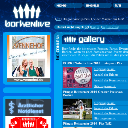
[
cfb
] Dragonboatcup-Pics: Die der Macher nur hier!
Du bist nicht eingeloggt
[
Login
] [
Registrieren
]
Hier findet ihr die neusten Fotos zu Partys, Even
Borken. Wenn du noch Fotos hast von Events dan
zuschicken. Klick auf die Bilder um zu den jewei
BORKEN-that's Live 2010 ... ein paar Pics
Eingetragen am:
Anzahl der Bilder:
Anzahl der Kommentare:
Hits insgesammt:
Pfingst-Reitturnier 2010 Grosser Preis von
Borken
Eingetragen am:
Anzahl der Bilder:
Anzahl der Kommentare:
Hits insgesammt:
Pfingst-Reitturnier 2010_Pics Teil2