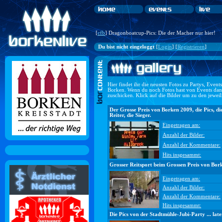
[
cfb
] Dragonboatcup-Pics: Die der Macher nur hier!
Du bist nicht eingeloggt
[
Login
] [
Registrieren
]
Hier findet ihr die neusten Fotos zu Partys, Even
Borken. Wenn du noch Fotos hast von Events dan
zuschicken. Klick auf die Bilder um zu den jewei
Der Grosse Preis von Borken 2009, die Pics, di
Reiter, die Sieger.
Eingetragen am:
Anzahl der Bilder:
Anzahl der Kommentare:
Hits insgesammt:
Grosser Reitsport beim Grossen Preis von Bor
Eingetragen am:
Anzahl der Bilder:
Anzahl der Kommentare:
Hits insgesammt:
Die Pics von der Stadtmühle-Jubi-Party ... late