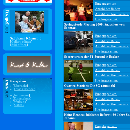
Eingetragen am:
Anzahl der Bilder:
Anzahl der Kommentare:
Hits insgesammt:
Springpferde-Meeting 2009, Snapshots vom
Sonntag.
Eingetragen am:
St.Johanni Kümm
[...]
Anzahl der Bilder:
[
Gallery öffnen
]
[
Bild öffnen
]
Anzahl der Kommentare:
Hits insgesammt:
Soccerturnier der F1-Jugend in Borken
Eingetragen am:
Anzahl der Bilder:
Anzahl der Kommentare:
Hits insgesammt:
Navigation
» [
Übersicht
]
Quattro Stagioni: Die SG räumt ab!
» [
Fotos einsenden
]
Eingetragen am:
» [
Impressum
]
» [
Datenschutz
]
Anzahl der Bilder:
» [
Werbung
]
Anzahl der Kommentare:
» [
Statistik
]
Hits insgesammt:
Heinz Renners' bildliches Referat: 60 Jahre St.
Johanni
Eingetragen am: