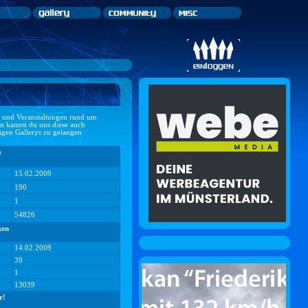
ts und Veranstaltungen rund um
n kannst du uns diese auch
ligen Gallerys zu gelangen
e
15.02.2009
190
1
54826
ken
14.02.2009
39
1
13039
r!