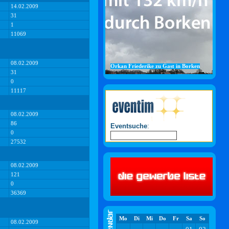
14.02.2009
31
1
11069
08.02.2009
Orkan Friederike zu Gast in Borken
31
0
11117
08.02.2009
86
Eventsuche
:
0
27532
08.02.2009
121
0
36369
Mo
Di
Mi
Do
Fr
Sa
So
08.02.2009