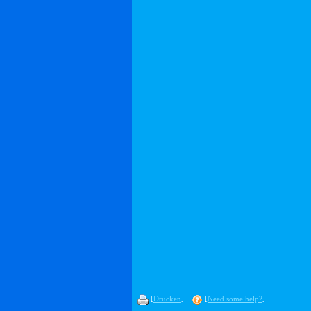
[
Drucken
]
[
Need some help?
]