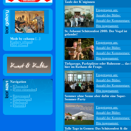
Taufe der Kˆniginnen
Eingetragen am:
Anzahl der Bilder:
Anzahl der Kommentare:
Hits insgesammt:
St. Johanni Schützenfest 2008: Der Vogel ist
gelandet!
Mode by cohausz
[...]
[
Gallery öffnen
]
Eingetragen am:
[
Bild öffnen
]
Anzahl der Bilder:
Anzahl der Kommentare:
Hits insgesammt:
Tiefgarage, Parktplätze oder Ruhezone ... das i
hier im Rathaus die Frage.
Eingetragen am:
Anzahl der Bilder:
Navigation
Anzahl der Kommentare:
» [
Übersicht
]
» [
Fotos einsenden
]
Hits insgesammt:
» [
Impressum
]
Sommer ohne Sonne aber dafür eine Super-
» [
Datenschutz
]
Sommer-Party
» [
Werbung
]
» [
Statistik
]
Eingetragen am:
Anzahl der Bilder:
Anzahl der Kommentare:
Hits insgesammt:
Tolle Tage in Gemen: Das Schützenfest & die