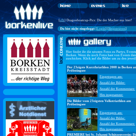
[
cfb
] Dragonboatcup-Pics: Die der Macher nur hier!
Du bist nicht eingeloggt
[
Login
] [
Registrieren
]
Hier findet ihr die neusten Fotos zu Partys, Even
Borken. Wenn du noch Fotos hast von Events dan
zuschicken. Klick auf die Bilder um zu den jewei
Der 23zigste Kurzthriathlon 2008 in Borken a
Pröbstingsee
Eingetragen am:
Anzahl der Bilder:
Anzahl der Kommentare:
Hits insgesammt:
Die Bilder vom 23zigsten Volkstriathlon am
Pröbstingsee
Eingetragen am:
Anzahl der Bilder:
Anzahl der Kommentare:
Hits insgesammt:
PREMIERE bei St. Johanni Schützenverein: Di