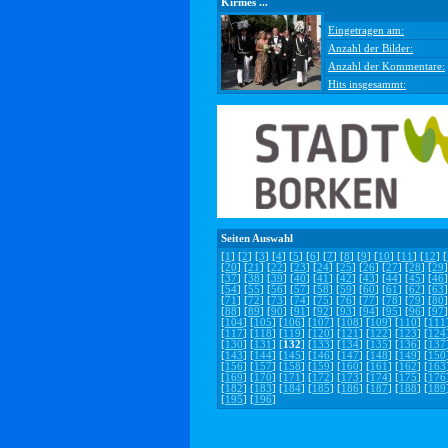
Kirmes ...
Eingetragen am:
Anzahl der Bilder:
Anzahl der Kommentare:
Hits insgesammt:
Seiten Auswahl
[
1
] [
2
] [
3
] [
4
] [
5
] [
6
] [
7
] [
8
] [
9
] [
10
] [
11
] [
12
] [
[
20
] [
21
] [
22
] [
23
] [
24
] [
25
] [
26
] [
27
] [
28
] [
29
]
[
37
] [
38
] [
39
] [
40
] [
41
] [
42
] [
43
] [
44
] [
45
] [
46
]
[
54
] [
55
] [
56
] [
57
] [
58
] [
59
] [
60
] [
61
] [
62
] [
63
]
[
71
] [
72
] [
73
] [
74
] [
75
] [
76
] [
77
] [
78
] [
79
] [
80
]
[
88
] [
89
] [
90
] [
91
] [
92
] [
93
] [
94
] [
95
] [
96
] [
97
]
[
104
] [
105
] [
106
] [
107
] [
108
] [
109
] [
110
] [
111
[
117
] [
118
] [
119
] [
120
] [
121
] [
122
] [
123
] [
124
[
130
] [
131
] [
132
] [
133
] [
134
] [
135
] [
136
] [
137
[
143
] [
144
] [
145
] [
146
] [
147
] [
148
] [
149
] [
150
[
156
] [
157
] [
158
] [
159
] [
160
] [
161
] [
162
] [
163
[
169
] [
170
] [
171
] [
172
] [
173
] [
174
] [
175
] [
176
[
182
] [
183
] [
184
] [
185
] [
186
] [
187
] [
188
] [
189
[
195
] [
196
]