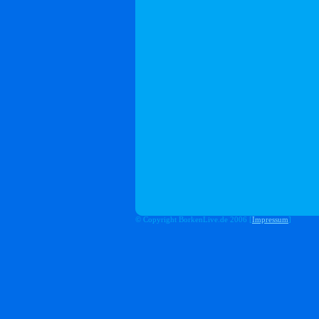
© Copyright BorkenLive.de 2006 [
Impressum
]