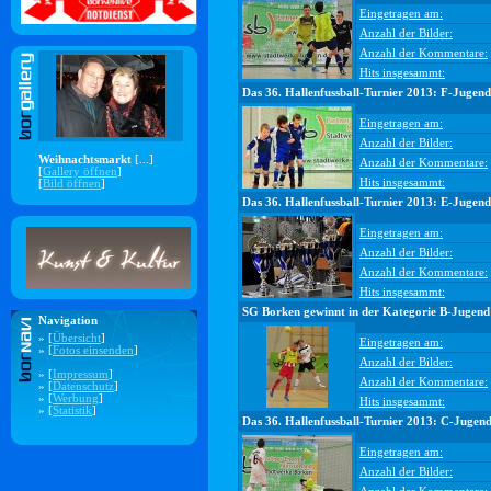
Eingetragen am:
Anzahl der Bilder:
Anzahl der Kommentare:
Hits insgesammt:
Das 36. Hallenfussball-Turnier 2013: F-Jugend
Eingetragen am:
Anzahl der Bilder:
Weihnachtsmarkt
[...]
Anzahl der Kommentare:
[
Gallery öffnen
]
Hits insgesammt:
[
Bild öffnen
]
Das 36. Hallenfussball-Turnier 2013: E-Jugend
Eingetragen am:
Anzahl der Bilder:
Anzahl der Kommentare:
Hits insgesammt:
SG Borken gewinnt in der Kategorie B-Jugend
Navigation
» [
Übersicht
]
Eingetragen am:
» [
Fotos einsenden
]
Anzahl der Bilder:
» [
Impressum
]
Anzahl der Kommentare:
» [
Datenschutz
]
» [
Werbung
]
Hits insgesammt:
» [
Statistik
]
Das 36. Hallenfussball-Turnier 2013: C-Jugen
Eingetragen am:
Anzahl der Bilder: