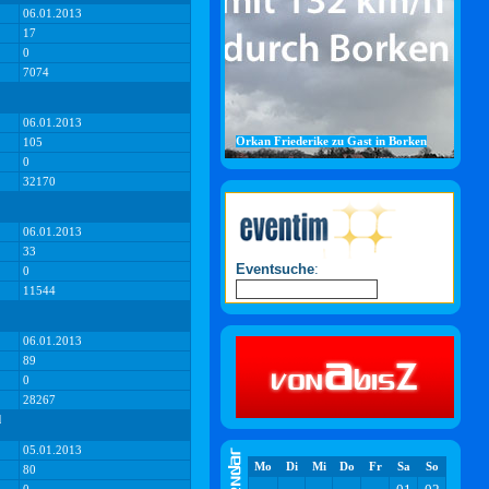
06.01.2013
17
0
7074
06.01.2013
Orkan Friederike zu Gast in Borken
105
0
32170
06.01.2013
33
Eventsuche
:
0
11544
06.01.2013
89
0
28267
d
05.01.2013
Mo
Di
Mi
Do
Fr
Sa
So
80