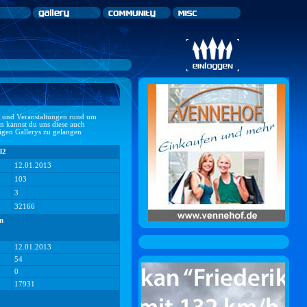
ts und Veranstaltungen rund um
n kannst du uns diese auch
ligen Gallerys zu gelangen
l2
12.01.2013
103
3
32166
n
12.01.2013
54
0
17931