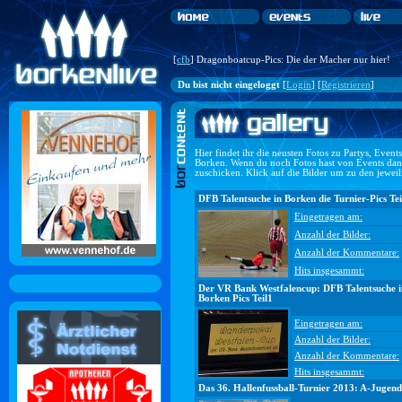
[
cfb
] Dragonboatcup-Pics: Die der Macher nur hier!
Du bist nicht eingeloggt
[
Login
] [
Registrieren
]
Hier findet ihr die neusten Fotos zu Partys, Even
Borken. Wenn du noch Fotos hast von Events dan
zuschicken. Klick auf die Bilder um zu den jewei
DFB Talentsuche in Borken die Turnier-Pics Tei
Eingetragen am:
Anzahl der Bilder:
Anzahl der Kommentare:
Hits insgesammt:
Der VR Bank Westfalencup: DFB Talentsuche i
Borken Pics Teil1
Eingetragen am:
Anzahl der Bilder:
Anzahl der Kommentare:
Hits insgesammt:
Das 36. Hallenfussball-Turnier 2013: A-Jugend