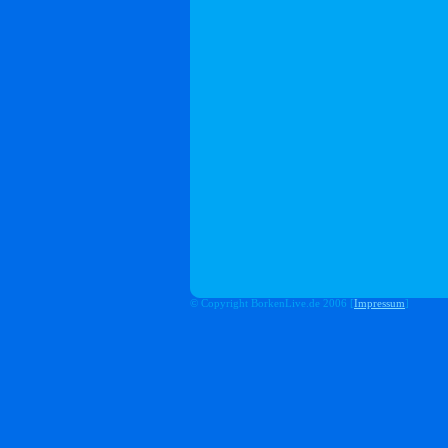
© Copyright BorkenLive.de 2006 [
Impressum
]