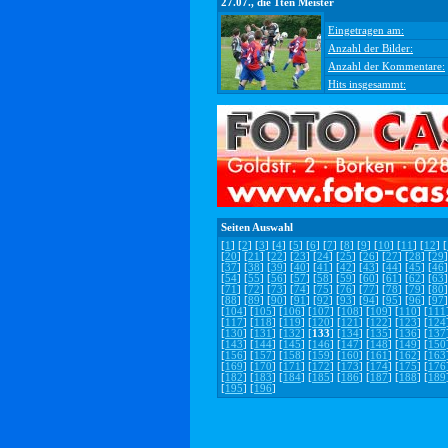
27.07., die 1ten Meister
Eingetragen am:
Anzahl der Bilder:
Anzahl der Kommentare:
Hits insgesammt:
Seiten Auswahl
[
1
] [
2
] [
3
] [
4
] [
5
] [
6
] [
7
] [
8
] [
9
] [
10
] [
11
] [
12
] [
[
20
] [
21
] [
22
] [
23
] [
24
] [
25
] [
26
] [
27
] [
28
] [
29
]
[
37
] [
38
] [
39
] [
40
] [
41
] [
42
] [
43
] [
44
] [
45
] [
46
]
[
54
] [
55
] [
56
] [
57
] [
58
] [
59
] [
60
] [
61
] [
62
] [
63
]
[
71
] [
72
] [
73
] [
74
] [
75
] [
76
] [
77
] [
78
] [
79
] [
80
]
[
88
] [
89
] [
90
] [
91
] [
92
] [
93
] [
94
] [
95
] [
96
] [
97
]
[
104
] [
105
] [
106
] [
107
] [
108
] [
109
] [
110
] [
111
[
117
] [
118
] [
119
] [
120
] [
121
] [
122
] [
123
] [
124
[
130
] [
131
] [
132
] [
133
] [
134
] [
135
] [
136
] [
137
[
143
] [
144
] [
145
] [
146
] [
147
] [
148
] [
149
] [
150
[
156
] [
157
] [
158
] [
159
] [
160
] [
161
] [
162
] [
163
[
169
] [
170
] [
171
] [
172
] [
173
] [
174
] [
175
] [
176
[
182
] [
183
] [
184
] [
185
] [
186
] [
187
] [
188
] [
189
[
195
] [
196
]