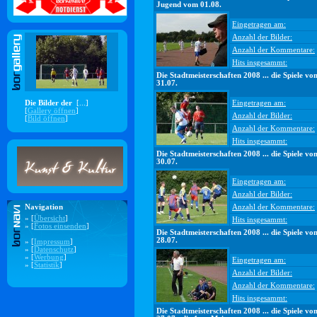
Jugend vom 01.08.
Eingetragen am:
Anzahl der Bilder:
Anzahl der Kommentare:
Hits insgesammt:
Die Stadtmeisterschaften 2008 ... die Spiele vo
31.07.
Die Bilder der
[...]
Eingetragen am:
[
Gallery öffnen
]
Anzahl der Bilder:
[
Bild öffnen
]
Anzahl der Kommentare:
Hits insgesammt:
Die Stadtmeisterschaften 2008 ... die Spiele vo
30.07.
Eingetragen am:
Anzahl der Bilder:
Navigation
Anzahl der Kommentare:
» [
Übersicht
]
Hits insgesammt:
» [
Fotos einsenden
]
Die Stadtmeisterschaften 2008 ... die Spiele vo
28.07.
» [
Impressum
]
» [
Datenschutz
]
» [
Werbung
]
Eingetragen am:
» [
Statistik
]
Anzahl der Bilder:
Anzahl der Kommentare:
Hits insgesammt:
Die Stadtmeisterschaften 2008 ... die Spiele vo