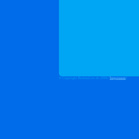
© Copyright BorkenLive.de 2006 [
Impressum
]