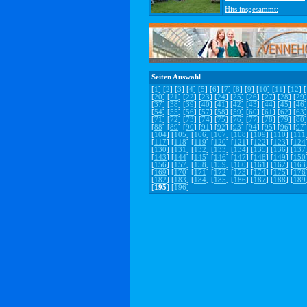
Hits insgesammt:
Seiten Auswahl
[
1
] [
2
] [
3
] [
4
] [
5
] [
6
] [
7
] [
8
] [
9
] [
10
] [
11
] [
12
] [
[
20
] [
21
] [
22
] [
23
] [
24
] [
25
] [
26
] [
27
] [
28
] [
29
]
[
37
] [
38
] [
39
] [
40
] [
41
] [
42
] [
43
] [
44
] [
45
] [
46
]
[
54
] [
55
] [
56
] [
57
] [
58
] [
59
] [
60
] [
61
] [
62
] [
63
]
[
71
] [
72
] [
73
] [
74
] [
75
] [
76
] [
77
] [
78
] [
79
] [
80
]
[
88
] [
89
] [
90
] [
91
] [
92
] [
93
] [
94
] [
95
] [
96
] [
97
]
[
104
] [
105
] [
106
] [
107
] [
108
] [
109
] [
110
] [
111
[
117
] [
118
] [
119
] [
120
] [
121
] [
122
] [
123
] [
124
[
130
] [
131
] [
132
] [
133
] [
134
] [
135
] [
136
] [
137
[
143
] [
144
] [
145
] [
146
] [
147
] [
148
] [
149
] [
150
[
156
] [
157
] [
158
] [
159
] [
160
] [
161
] [
162
] [
163
[
169
] [
170
] [
171
] [
172
] [
173
] [
174
] [
175
] [
176
[
182
] [
183
] [
184
] [
185
] [
186
] [
187
] [
188
] [
189
[
195
] [
196
]