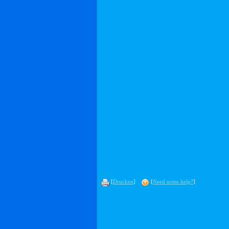
[
Drucken
]
[
Need some help?
]