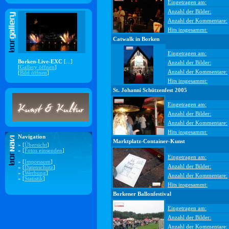
Eingetragen am:
Anzahl der Bilder:
Anzahl der Kommentare:
Hits insgesammt:
Catwalk in Borken
Eingetragen am:
Borken-Live-EXC
[...]
Anzahl der Bilder:
[
Gallery öffnen
]
Anzahl der Kommentare:
[
Bild öffnen
]
Hits insgesammt:
St. Johanni Schützenfest 2005
Eingetragen am:
Anzahl der Bilder:
Anzahl der Kommentare:
Hits insgesammt:
Navigation
Marktplatz-Container-Kunst
» [
Übersicht
]
» [
Fotos einsenden
]
Eingetragen am:
» [
Impressum
]
Anzahl der Bilder:
» [
Datenschutz
]
» [
Werbung
]
Anzahl der Kommentare:
» [
Statistik
]
Hits insgesammt:
Borkener Ballonfestival
Eingetragen am:
Anzahl der Bilder:
Anzahl der Kommentare: