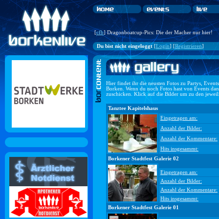
[
cfb
] Dragonboatcup-Pics: Die der Macher nur hier!
Du bist nicht eingeloggt
[
Login
] [
Registrieren
]
Hier findet ihr die neusten Fotos zu Partys, Even
Borken. Wenn du noch Fotos hast von Events dan
zuschicken. Klick auf die Bilder um zu den jewei
Tanztee Kapitelshaus
Eingetragen am:
Anzahl der Bilder:
Anzahl der Kommentare:
Hits insgesammt:
Borkener Stadtfest Galerie 02
Eingetragen am:
Anzahl der Bilder:
Anzahl der Kommentare:
Hits insgesammt:
Borkener Stadtfest Galerie 01