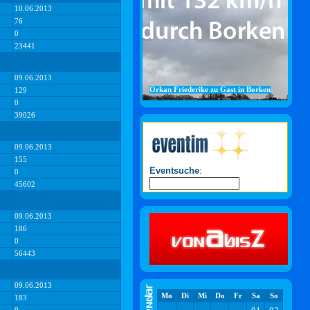
10.06.2013
76
0
23441
09.06.2013
Orkan Friederike zu Gast in Borken
129
0
39026
09.06.2013
155
Eventsuche
:
0
45602
09.06.2013
186
0
56443
09.06.2013
Mo
Di
Mi
Do
Fr
Sa
So
183