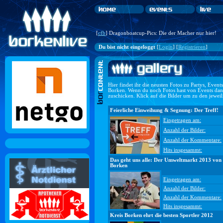
[
cfb
] Dragonboatcup-Pics: Die der Macher nur hier!
Du bist nicht eingeloggt
[
Login
] [
Registrieren
]
Hier findet ihr die neusten Fotos zu Partys, Even
Borken. Wenn du noch Fotos hast von Events dan
zuschicken. Klick auf die Bilder um zu den jewei
Feierliche Einweihung & Segnung: Der Treff!
Eingetragen am:
Anzahl der Bilder:
Anzahl der Kommentare:
Hits insgesammt:
Das geht uns alle: Der Umweltmarkt 2013 von
Borken
Eingetragen am:
Anzahl der Bilder:
Anzahl der Kommentare:
Hits insgesammt:
Kreis Borken ehrt die besten Sportler 2012