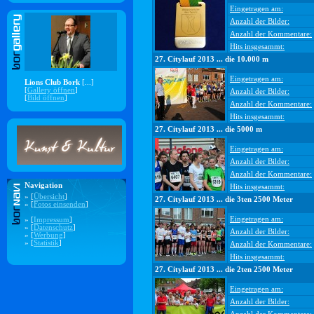
Eingetragen am:
Anzahl der Bilder:
Anzahl der Kommentare:
Hits insgesammt:
27. Citylauf 2013 ... die 10.000 m
Eingetragen am:
Lions Club Bork
[...]
[
Gallery öffnen
]
Anzahl der Bilder:
[
Bild öffnen
]
Anzahl der Kommentare:
Hits insgesammt:
27. Citylauf 2013 ... die 5000 m
Eingetragen am:
Anzahl der Bilder:
Anzahl der Kommentare:
Navigation
Hits insgesammt:
» [
Übersicht
]
27. Citylauf 2013 ... die 3ten 2500 Meter
» [
Fotos einsenden
]
Eingetragen am:
» [
Impressum
]
» [
Datenschutz
]
Anzahl der Bilder:
» [
Werbung
]
» [
Statistik
]
Anzahl der Kommentare:
Hits insgesammt:
27. Citylauf 2013 ... die 2ten 2500 Meter
Eingetragen am:
Anzahl der Bilder: